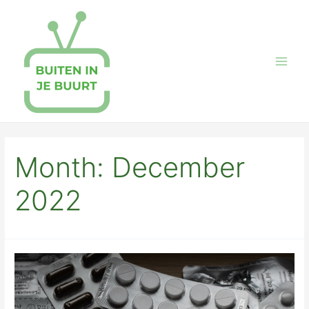
Skip
to
content
Main
Men
Month:
December
2022