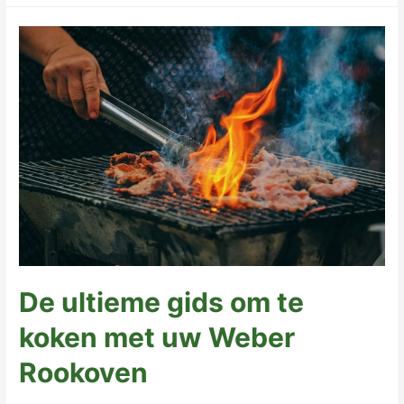
u
het
juiste
buitenmeubilair
voor
uw
patio?
De ultieme gids om te
koken met uw Weber
Rookoven