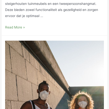
steigerhouten tuinmeubels en een tweepersoonshangmat.
Deze bieden zowel functionaliteit als gezelligheid en zorgen
ervoor dat je optimaal …
Steigerhouten
Read More »
Tuinmeubels
en
Tweepersoonshangmat:
Creëer
de
Perfecte
Buitenruimte