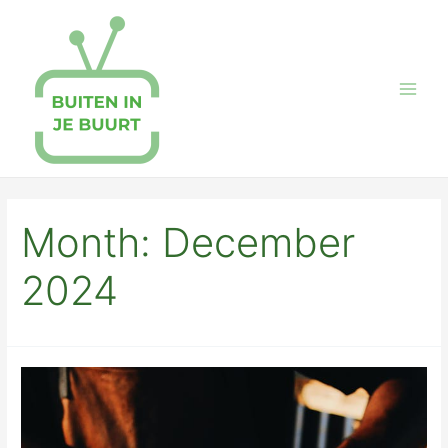
Skip
to
content
Main
Men
Month:
December
2024