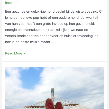
Inspiratie
Een gezonde en gelukkige hond begint bij de juiste voeding. Of
je nu een actieve pup hebt of een oudere hond, de kwaliteit
van hun voer heeft een grote invloed op hun gezondheid,
energie en levensduur. In dit artikel kijken we naar de
verschillende soorten hondenvoer en huisdierenvoeding, en
hoe je de beste keuze maakt …
Hondenvoer
Read More »
en
Huisdierenvoeding:
De
Basis
voor
Gezonde
en
Gelukkige
Huisdieren