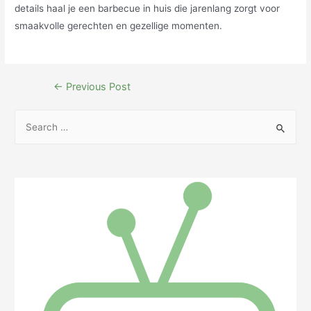
details haal je een barbecue in huis die jarenlang zorgt voor
smaakvolle gerechten en gezellige momenten.
Post
←
Previous Post
navigation
S
e
a
r
c
h
f
o
r
: