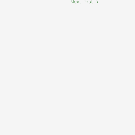
Next Post
→