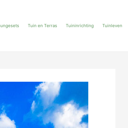
oungesets
Tuin en Terras
Tuininrichting
Tuinleven