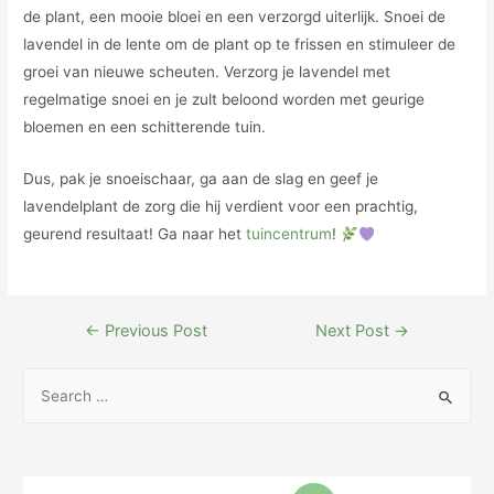
de plant, een mooie bloei en een verzorgd uiterlijk. Snoei de
lavendel in de lente om de plant op te frissen en stimuleer de
groei van nieuwe scheuten. Verzorg je lavendel met
regelmatige snoei en je zult beloond worden met geurige
bloemen en een schitterende tuin.
Dus, pak je snoeischaar, ga aan de slag en geef je
lavendelplant de zorg die hij verdient voor een prachtig,
geurend resultaat! Ga naar het
tuincentrum
!
Post
←
Previous Post
Next Post
→
navigation
S
e
a
r